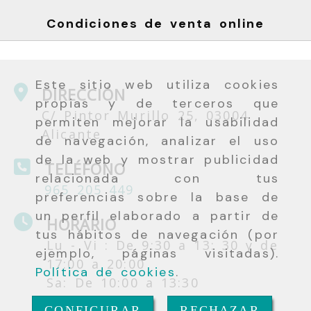
Condiciones de venta online
Este sitio web utiliza cookies
DIRECCIÓN
propias y de terceros que
C/ Pintor Murillo 25, 03004
permiten mejorar la usabilidad
Alicante
de navegación, analizar el uso
de la web y mostrar publicidad
TELÉFONO
relacionada con tus
965 205 449
preferencias sobre la base de
un perfil elaborado a partir de
HORARIO
tus hábitos de navegación (por
Lu - Vi : De 9:30 a 13: 30 y de
ejemplo, páginas visitadas).
17:00 a 20:00
Política de cookies
.
Sa: De 10:00 a 13:30
CONFIGURAR
RECHAZAR