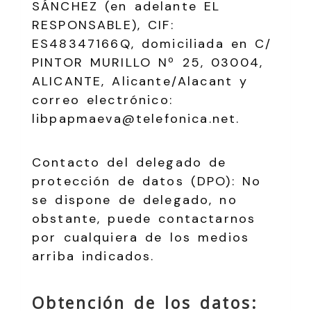
SÁNCHEZ
(en adelante EL
RESPONSABLE),
CIF
:
ES48347166Q
, domiciliada en
C/
PINTOR MURILLO Nº 25
,
03004
,
ALICANTE
,
Alicante/Alacant
y
correo electrónico:
libpapmaeva@telefonica.net
.
Contacto del delegado de
protección de datos (DPO): No
se dispone de delegado, no
obstante, puede contactarnos
por cualquiera de los medios
arriba indicados.
Obtención de los datos: