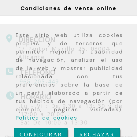
Condiciones de venta online
Este sitio web utiliza cookies
DIRECCIÓN
propias y de terceros que
C/ Pintor Murillo 25, 03004
permiten mejorar la usabilidad
Alicante
de navegación, analizar el uso
de la web y mostrar publicidad
TELÉFONO
relacionada con tus
965 205 449
preferencias sobre la base de
un perfil elaborado a partir de
HORARIO
tus hábitos de navegación (por
Lu - Vi : De 9:30 a 13: 30 y de
ejemplo, páginas visitadas).
17:00 a 20:00
Política de cookies
.
Sa: De 10:00 a 13:30
CONFIGURAR
RECHAZAR