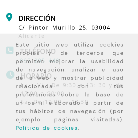
DIRECCIÓN
C/ Pintor Murillo 25, 03004
Alicante
Este sitio web utiliza cookies
TELÉFONO
propias y de terceros que
965 205 449
permiten mejorar la usabilidad
de navegación, analizar el uso
HORARIO
de la web y mostrar publicidad
Lu - Vi : De 9:30 a 13: 30 y de
relacionada con tus
17:00 a 20:00
preferencias sobre la base de
Sa: De 10:00 a 13:30
un perfil elaborado a partir de
tus hábitos de navegación (por
ejemplo, páginas visitadas).
Política de cookies
.